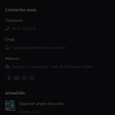
Contactez-nous
Téléphone :
: 02 97 36 64 36
Email :
: mairie@saintehelenesurmer.bzh
Adresse :
: Rue du 11 septembre 1944, 56700 Sainte-Hélène
Trouvez nous sur :
Facebook
Instagram
E-
Site
page
page
mail
Web
Actualités
opens
opens
page
page
in
in
opens
opens
Dispositif argent de poche
new
new
in
in
10 mai 2026
window
window
new
new