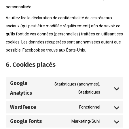
personnalisée.
Veuillez lire la déclaration de confidentialité de ces réseaux
sociaux (qui peut être modifiée régulièrement) afin de savoir ce
qu’ils font de vos données (personnelles) traitées en utilisant ces
cookies. Les données récupérées sont anonymisées autant que
possible. Facebook se trouve aux États-Unis.
6. Cookies placés
Google
Statistiques (anonymes),
Analytics
Statistiques
Consent
to
WordFence
Fonctionnel
service
Consent
google-
to
Google Fonts
Marketing/Suivi
analytics
Consent
service