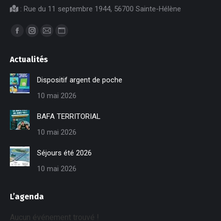
: Rue du 11 septembre 1944, 56700 Sainte-Hélène
Trouvez nous sur :
Facebook
Instagram
E-
Site
page
page
mail
Web
Actualités
opens
opens
page
page
in
in
opens
opens
Dispositif argent de poche
new
new
in
in
10 mai 2026
window
window
new
new
window
window
BAFA TERRITORIAL
10 mai 2026
Séjours été 2026
10 mai 2026
L’agenda
Aucun événement trouvé !