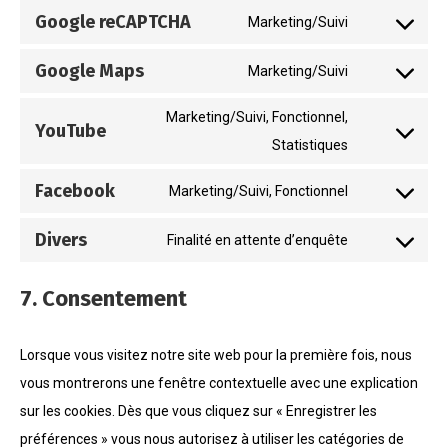
to
Google reCAPTCHA
Marketing/Suivi
wordfence
Consent
service
to
Google Maps
Marketing/Suivi
google-
Consent
service
fonts
to
Marketing/Suivi, Fonctionnel,
google-
YouTube
service
Statistiques
Consent
recaptcha
google-
to
Facebook
Marketing/Suivi, Fonctionnel
maps
service
Consent
youtube
to
Divers
Finalité en attente d’enquête
Consent
service
to
facebook
7. Consentement
service
divers
Lorsque vous visitez notre site web pour la première fois, nous
vous montrerons une fenêtre contextuelle avec une explication
sur les cookies. Dès que vous cliquez sur « Enregistrer les
préférences » vous nous autorisez à utiliser les catégories de