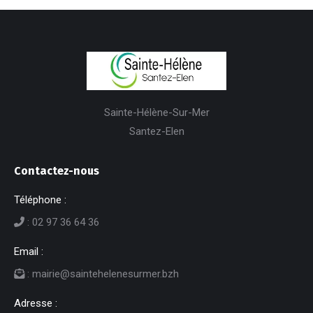
Sainte-Hélène-Sur-Mer
Santez-Elen
Contactez-nous
Téléphone :
: 02 97 36 64 36
Email :
: mairie@saintehelenesurmer.bzh
Adresse :