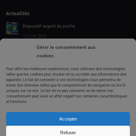
page
page
mail
Web
Actualités
opens
opens
page
page
in
in
opens
opens
Dispositif argent de poche
new
new
in
in
10 mai 2026
window
window
new
new
window
window
Gérer le consentement aux
BAFA TERRITORIAL
cookies
10 mai 2026
Pour offrir les meilleures expériences, nous utilisons des technologies
Séjours été 2026
telles que les cookies pour stocker et/ou accéder aux informations des
appareils. Le fait de consentir à ces technologies nous permettra de
10 mai 2026
traiter des données telles que le comportement de navigation ou les ID
uniques sur ce site. Le fait de ne pas consentir ou de retirer son
consentement peut avoir un effet négatif sur certaines caractéristiques
L’agenda
et fonctions.
Aucun événement trouvé !
Accepter
Refuser