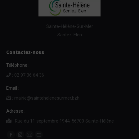
Sainte-Hélène-Sur-Mer
Santez-Elen
Contactez-nous
Téléphone :
: 02 97 36 64 36
Email :
: mairie@saintehelenesurmer.bzh
Adresse :
: Rue du 11 septembre 1944, 56700 Sainte-Hélène
Trouvez nous sur :
Facebook
Instagram
E-
Site