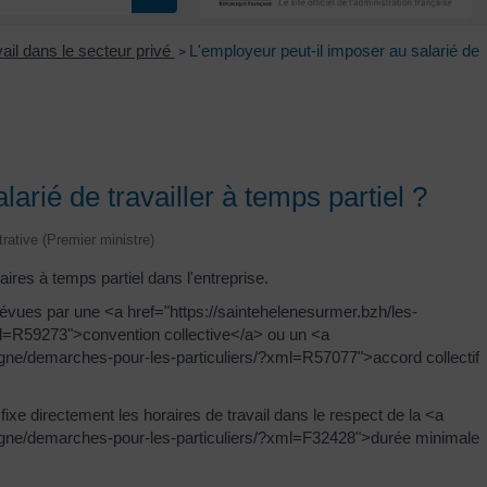
ail dans le secteur privé
L'employeur peut-il imposer au salarié de
>
arié de travailler à temps partiel ?
trative (Premier ministre)
ires à temps partiel dans l'entreprise.
prévues par une <a href="https://saintehelenesurmer.bzh/les-
l=R59273">convention collective</a> ou un <a
igne/demarches-pour-les-particuliers/?xml=R57077">accord collectif
xe directement les horaires de travail dans le respect de la <a
ligne/demarches-pour-les-particuliers/?xml=F32428">durée minimale