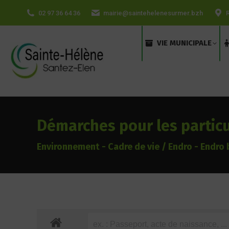
contenu
02 97 36 64 36
mairie@saintehelenesurmer.bzh
principal
VIE MUNICIPALE
Démarches pour les particu
Environnement - Cadre de vie / Endro - Endro 