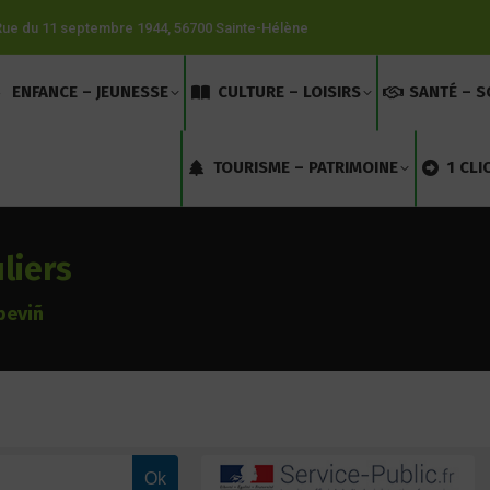
Rue du 11 septembre 1944, 56700 Sainte-Hélène
ENFANCE – JEUNESSE
CULTURE – LOISIRS
SANTÉ – S
TOURISME – PATRIMOINE
1 CLI
liers
beviñ