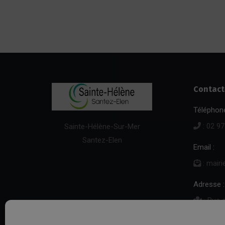
Contact
Téléphone
: 02 97
Sainte-Hélène-Sur-Mer
Santez-Elen
Email :
: mair
Adresse :
: Rue 
Sainte-H