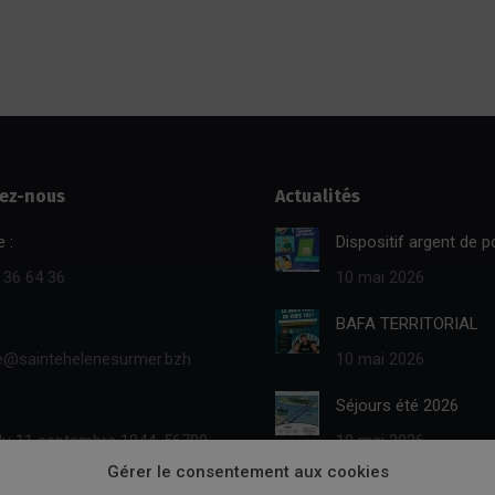
ez-nous
Actualités
 :
Dispositif argent de 
 36 64 36
10 mai 2026
BAFA TERRITORIAL
ie@saintehelenesurmer.bzh
10 mai 2026
Séjours été 2026
du 11 septembre 1944, 56700
10 mai 2026
élène
Gérer le consentement aux cookies