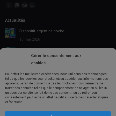
Trouvez nous sur :
Facebook
Instagram
E-
Site
page
page
mail
Web
Actualités
opens
opens
page
page
in
in
opens
opens
Dispositif argent de poche
new
new
in
in
10 mai 2026
window
window
new
new
window
window
BAFA TERRITORIAL
Gérer le consentement aux
10 mai 2026
cookies
Séjours été 2026
Pour offrir les meilleures expériences, nous utilisons des technologies
10 mai 2026
telles que les cookies pour stocker et/ou accéder aux informations des
appareils. Le fait de consentir à ces technologies nous permettra de
traiter des données telles que le comportement de navigation ou les ID
L’agenda
uniques sur ce site. Le fait de ne pas consentir ou de retirer son
consentement peut avoir un effet négatif sur certaines caractéristiques
et fonctions.
Aucun événement trouvé !