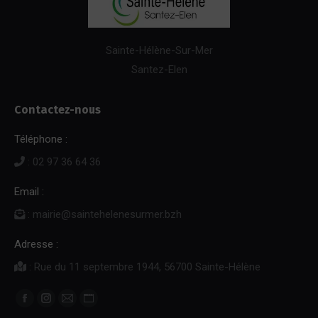
Sainte-Hélène-Sur-Mer
Santez-Elen
Contactez-nous
Téléphone :
: 02 97 36 64 36
Email :
: mairie@saintehelenesurmer.bzh
Adresse :
: Rue du 11 septembre 1944, 56700 Sainte-Hélène
Trouvez nous sur :
Facebook
Instagram
E-
Site