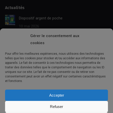
page
page
mail
Web
Actualités
opens
opens
page
page
in
in
opens
opens
Dispositif argent de poche
new
new
in
in
10 mai 2026
window
window
new
new
window
window
Gérer le consentement aux
BAFA TERRITORIAL
cookies
10 mai 2026
Pour offrir les meilleures expériences, nous utilisons des technologies
Séjours été 2026
telles que les cookies pour stocker et/ou accéder aux informations des
appareils. Le fait de consentir à ces technologies nous permettra de
10 mai 2026
traiter des données telles que le comportement de navigation ou les ID
uniques sur ce site. Le fait de ne pas consentir ou de retirer son
consentement peut avoir un effet négatif sur certaines caractéristiques
L’agenda
et fonctions.
Aucun événement trouvé !
Accepter
Refuser
© 2021 - Commune de Sainte-Hélène-Sur-Mer |
Politique de