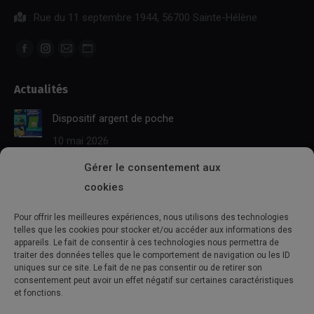
: Rue du 11 septembre 1944, 56700 Sainte-Hélène
Trouvez nous sur :
Facebook
Instagram
E-
Site
page
page
mail
Web
Actualités
opens
opens
page
page
in
in
opens
opens
Dispositif argent de poche
new
new
in
in
10 mai 2026
window
window
new
new
window
window
Gérer le consentement aux
BAFA TERRITORIAL
cookies
10 mai 2026
Pour offrir les meilleures expériences, nous utilisons des technologies
Séjours été 2026
telles que les cookies pour stocker et/ou accéder aux informations des
appareils. Le fait de consentir à ces technologies nous permettra de
10 mai 2026
traiter des données telles que le comportement de navigation ou les ID
uniques sur ce site. Le fait de ne pas consentir ou de retirer son
consentement peut avoir un effet négatif sur certaines caractéristiques
L’agenda
et fonctions.
Aucun événement trouvé !