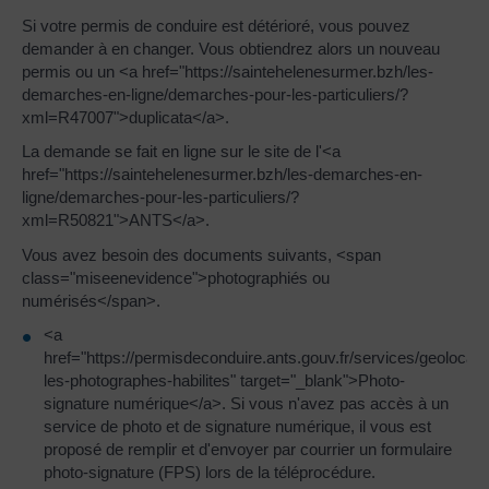
Si votre permis de conduire est détérioré, vous pouvez
demander à en changer. Vous obtiendrez alors un nouveau
permis ou un <a href="https://saintehelenesurmer.bzh/les-
demarches-en-ligne/demarches-pour-les-particuliers/?
xml=R47007">duplicata</a>.
La demande se fait en ligne sur le site de l'<a
href="https://saintehelenesurmer.bzh/les-demarches-en-
ligne/demarches-pour-les-particuliers/?
xml=R50821">ANTS</a>.
Vous avez besoin des documents suivants, <span
class="miseenevidence">photographiés ou
numérisés</span>.
<a
href="https://permisdeconduire.ants.gouv.fr/services/geolocalis
les-photographes-habilites" target="_blank">Photo-
signature numérique</a>. Si vous n'avez pas accès à un
service de photo et de signature numérique, il vous est
proposé de remplir et d'envoyer par courrier un formulaire
photo-signature (FPS) lors de la téléprocédure.