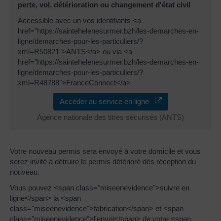
perte, vol, détérioration ou changement d'état civil
Accessible avec un vos identifiants <a
href="https://saintehelenesurmer.bzh/les-demarches-en-
ligne/demarches-pour-les-particuliers/?
xml=R50821">ANTS</a> ou via <a
href="https://saintehelenesurmer.bzh/les-demarches-en-
ligne/demarches-pour-les-particuliers/?
xml=R48788">FranceConnect</a>
Accéder au service en ligne
Agence nationale des titres sécurisés (ANTS)
Votre nouveau permis sera envoyé à votre domicile et vous
serez invité à détruire le permis détérioré dès réception du
nouveau.
Vous pouvez <span class="miseenevidence">suivre en
ligne</span> la <span
class="miseenevidence">fabrication</span> et <span
class="miseenevidence">l'envoi</span> de votre <span