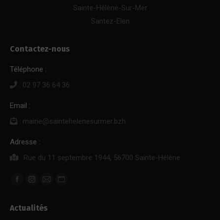
Sainte-Hélène-Sur-Mer
Santez-Elen
Contactez-nous
Téléphone :
: 02 97 36 64 36
Email :
: mairie@saintehelenesurmer.bzh
Adresse :
: Rue du 11 septembre 1944, 56700 Sainte-Hélène
Trouvez nous sur :
Facebook
Instagram
E-
Site
page
page
mail
Web
Actualités
opens
opens
page
page