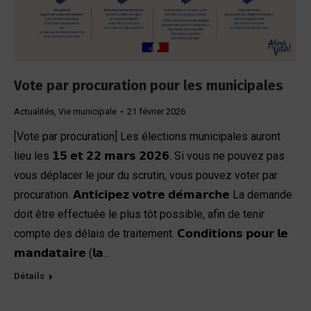
Vote par procuration pour les municipales
Actualités
,
Vie municipale
21 février 2026
[Vote par procuration] Les élections municipales auront
lieu les 𝟭𝟱 𝗲𝘁 𝟮𝟮 𝗺𝗮𝗿𝘀 𝟮𝟬𝟮𝟲. Si vous ne pouvez pas
vous déplacer le jour du scrutin, vous pouvez voter par
procuration. 𝗔𝗻𝘁𝗶𝗰𝗶𝗽𝗲𝘇 𝘃𝗼𝘁𝗿𝗲 𝗱𝗲́𝗺𝗮𝗿𝗰𝗵𝗲 La demande
doit être effectuée le plus tôt possible, afin de tenir
compte des délais de traitement. 𝗖𝗼𝗻𝗱𝗶𝘁𝗶𝗼𝗻𝘀 𝗽𝗼𝘂𝗿 𝗹𝗲
𝗺𝗮𝗻𝗱𝗮𝘁𝗮𝗶𝗿𝗲 (𝗹𝗮…
Détails