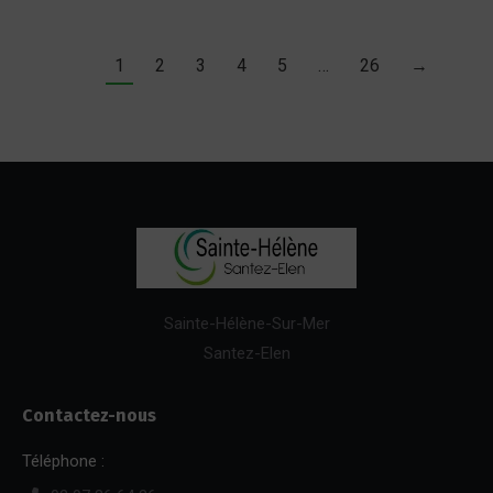
1
2
3
4
5
…
26
→
Sainte-Hélène-Sur-Mer
Santez-Elen
Contactez-nous
Téléphone :