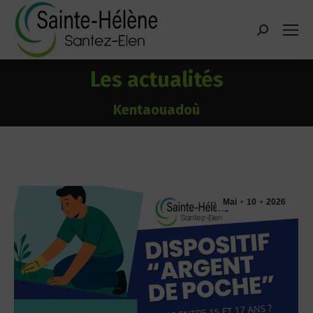
contenu
principal
Recherche
:
Les actualités
Vous êtes ici :
Kentaouadoù
Mai
10
2026