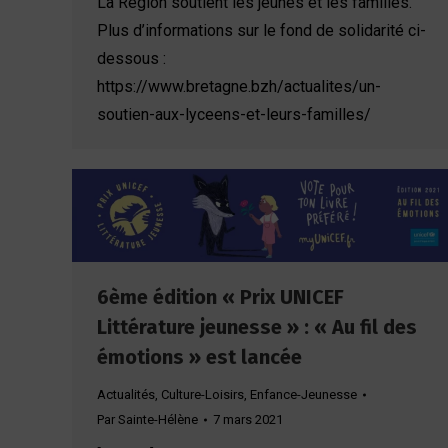
La Région soutient les jeunes et les familles.
Plus d’informations sur le fond de solidarité ci-
dessous :
https://www.bretagne.bzh/actualites/un-
soutien-aux-lyceens-et-leurs-familles/
6ème édition « Prix UNICEF
Littérature jeunesse » : « Au fil des
émotions » est lancée
Actualités
,
Culture-Loisirs
,
Enfance-Jeunesse
Par
Sainte-Hélène
7 mars 2021