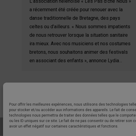
L’association hélénoise « Les Pas d’ché Nous »
a récemment été créée pour renouer avec la
danse traditionnelle de Bretagne, des pays
celtes ou d’ailleurs. « Nous sommes impatients
de nous retrouver lorsque la situation sanitaire
ira mieux. Avec nos musiciens et nos costumes
bretons, nous souhaitons animer des festivals
en associant des enfants », annonce Lydia…
Pour offrir les meilleures expériences, nous utilisons des technologies tell
pour stocker et/ou accéder aux informations des appareils. Le fait de conse
technologies nous permettra de traiter des données telles que le comport
ou les ID uniques sur ce site. Le fait de ne pas consentir ou de retirer son
avoir un effet négatif sur certaines caractéristiques et fonctions.
© 2021 - Commune de Sainte-Hélène-Sur-Mer |
Politique de Cook