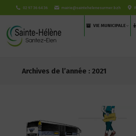
contenu
02 97 36 64 36
mairie@saintehelenesurmer.bzh
principal
VIE MUNICIPALE
Archives de l’année :
2021