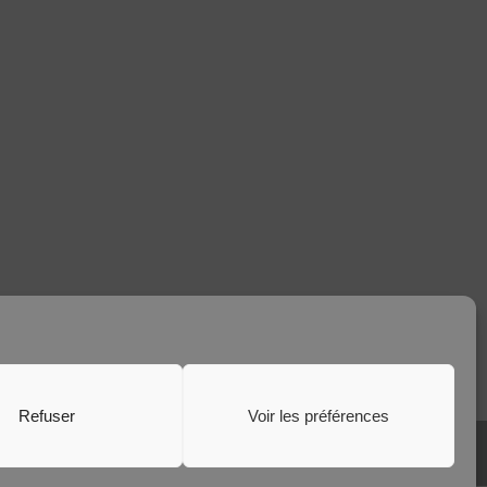
Refuser
Voir les préférences
PROVOST
- Création de site internet sur VANNES-LORIENT-QUIMPER