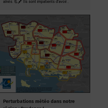
aînés. 📃🖋️ Ils sont impatients d’avoir…
Perturbations météo dans notre