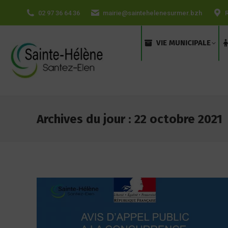
contenu
02 97 36 64 36
mairie@saintehelenesurmer.bzh
principal
VIE MUNICIPALE
Archives du jour :
22 octobre 2021