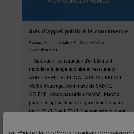
Avis d’appel public à la concurrence
Général
,
Vie municipale
Par
Sainte-Hélène
22 octobre 2021
Opération : construction d’un bâtiment
modulaire à usage scolaire et restauration
AVIS D’APPEL PUBLIC A LA CONCURRENCE
Maître d’ouvrage : Commune de SAINTE
HELENE Mode passation marché : Marché
passé en application de la procédure adaptée
(art. L 2123-1 et R 2123-1 et suivants du code
de la commande publique) Objet du marché :…
Pour offrir les meilleures expériences, nous utilisons des technologies tell