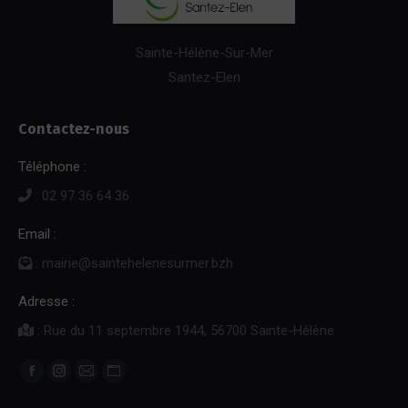
Sainte-Hélène-Sur-Mer
Santez-Elen
Contactez-nous
Téléphone :
: 02 97 36 64 36
Email :
: mairie@saintehelenesurmer.bzh
Adresse :
: Rue du 11 septembre 1944, 56700 Sainte-Hélène
Trouvez nous sur :
Facebook
Instagram
E-
Site
page
page
mail
Web