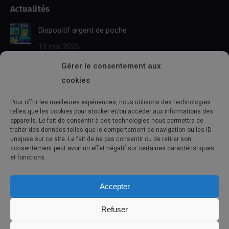
Actualités
opens
opens
page
page
in
in
opens
opens
Dispositif argent de poche
new
new
in
in
10 mai 2026
window
window
new
new
window
window
Gérer le consentement aux
BAFA TERRITORIAL
cookies
10 mai 2026
Pour offrir les meilleures expériences, nous utilisons des technologies
Séjours été 2026
telles que les cookies pour stocker et/ou accéder aux informations des
appareils. Le fait de consentir à ces technologies nous permettra de
10 mai 2026
traiter des données telles que le comportement de navigation ou les ID
uniques sur ce site. Le fait de ne pas consentir ou de retirer son
consentement peut avoir un effet négatif sur certaines caractéristiques
L’agenda
et fonctions.
Aucun événement trouvé !
Accepter
Refuser
© 2021 - Commune de Sainte-Hélène-Sur-Mer |
Politique de