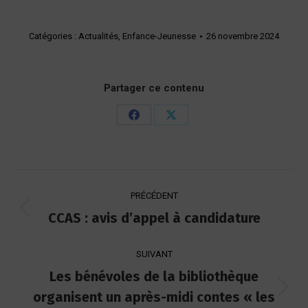
Catégories :
Actualités
,
Enfance-Jeunesse
26 novembre 2024
Partager ce contenu
Partager
Partager
sur
sur
Facebook
X
Navigation
PRÉCÉDENT
article
CCAS : avis d’appel à candidature
Article
précédent
:
SUIVANT
Les bénévoles de la bibliothèque
organisent un après-midi contes « les
Article