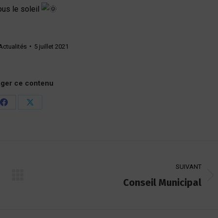
ous le soleil
Actualités
5 juillet 2021
ager ce contenu
Partager
Partager
sur
sur
Facebook
X
SUIVANT
Conseil Municipal
Article
suivant
: