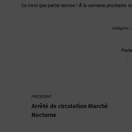
Ce n’est que partie remise ! À la semaine prochaine s
Catégorie :
Part
Navigation
PRÉCÉDENT
article
Arrêté de circulation Marché
Article
Nocturne
précédent
: