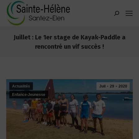
contenu
principal
Recherche
:
Juillet : Le 1er stage de Kayak-Paddle a
rencontré un vif succès !
Vous êtes ici :
Actualités
Juil
29
2020
Enfance-Jeunesse