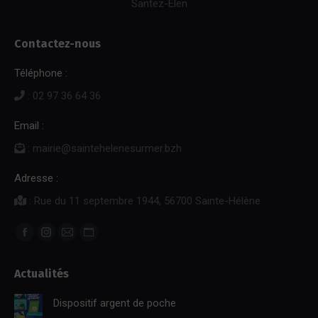
Santez-Elen
Contactez-nous
Téléphone :
: 02 97 36 64 36
Email :
: mairie@saintehelenesurmer.bzh
Adresse :
: Rue du 11 septembre 1944, 56700 Sainte-Hélène
Trouvez nous sur :
Facebook
Instagram
E-
Site
page
page
mail
Web
Actualités
opens
opens
page
page
in
in
opens
opens
Dispositif argent de poche
new
new
in
in