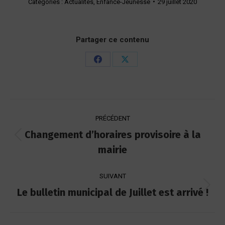
Catégories :
Actualités
,
Enfance-Jeunesse
29 juillet 2020
Partager ce contenu
Partager
Partager
sur
sur
Facebook
X
Navigation
PRÉCÉDENT
article
Changement d’horaires provisoire à la
Article
mairie
précédent
:
SUIVANT
Le bulletin municipal de Juillet est arrivé !
Article
suivant
: